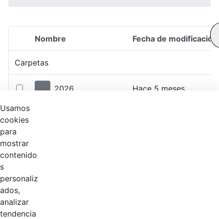
Nombre
Fecha de modificación
Selección del elemento
Carpetas
2026
Hace 5 meses
Usamos
2025
Hace 1 año
cookies
para
mostrar
2024
Hace 2 años
contenido
s
2023
Hace 2 años
personaliz
ados,
2022
Hace 4 años
analizar
tendencia