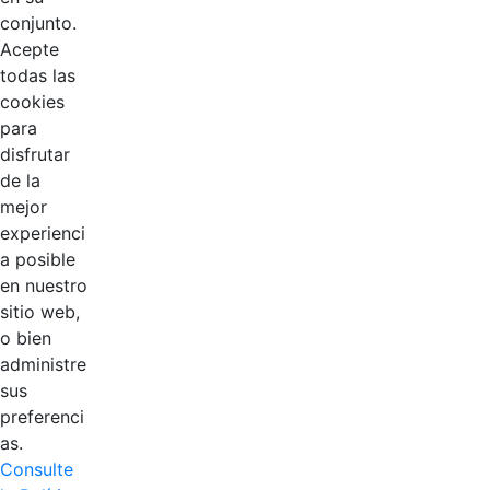
conjunto.
Acepte
todas las
cookies
para
disfrutar
de la
EDL
mejor
experienci
Compensar
a posible
en nuestro
Cootradian
sitio web,
o bien
Fempha
administre
sus
FNA
preferenci
as.
Positiva
Consulte