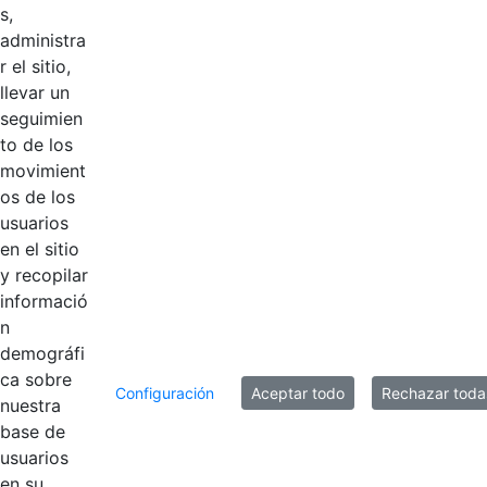
s,
2021
Hace 5 años
administra
r el sitio,
2020
Hace 5 años
llevar un
seguimien
2019
Hace 6 años
to de los
movimient
os de los
2018
Hace 6 años
usuarios
en el sitio
2016
Hace 6 años
y recopilar
informació
n
10 entradas
demográfi
Por página
ca sobre
Configuración
Aceptar todo
Rechazar toda
Mostrando el intervalo 1 - 10 de 11 resultados.
nuestra
base de
usuarios
1
2
Página
Página
en su