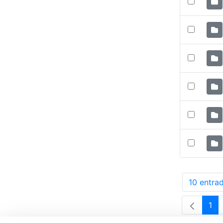
10 entra
Po
1
Pá