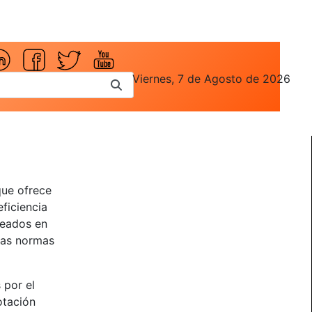
Viernes, 7 de Agosto de 2026
que ofrece
eficiencia
leados en
 las normas
 por el
otación