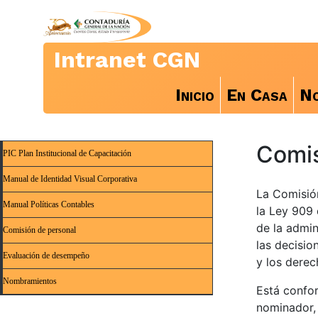
Intranet CGN
Inicio
En Casa
No
Comis
PIC Plan Institucional de Capacitación
Manual de Identidad Visual Corporativa
La Comisió
Manual Políticas Contables
la Ley 909 
de la admin
Comisión de personal
las decisio
Evaluación de desempeño
y los derec
Nombramientos
Está confor
nominador, 