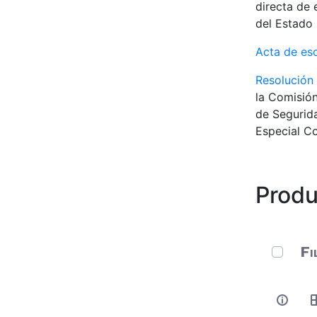
directa de 
del Estado 
Acta de es
Resolución
la Comisión
de Segurida
Especial Co
Produ
0 de 11 
Fi