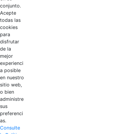
conjunto.
Acepte
todas las
cookies
para
disfrutar
de la
EDL
mejor
experienci
Compensar
a posible
en nuestro
Cootradian
sitio web,
o bien
Fempha
administre
sus
FNA
preferenci
as.
Positiva
Consulte