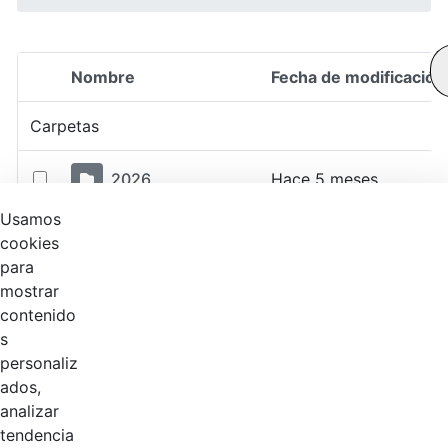
Nombre
Fecha de modificación
Selección del elemento
Carpetas
2026
Hace 5 meses
Usamos
2025
Hace 1 año
cookies
para
mostrar
2024
Hace 2 años
contenido
s
2023
Hace 2 años
personaliz
ados,
2022
Hace 4 años
analizar
tendencia