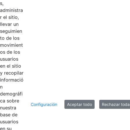
s,
2021
Hace 5 años
administra
r el sitio,
2020
Hace 5 años
llevar un
seguimien
2019
Hace 6 años
to de los
movimient
os de los
2018
Hace 6 años
usuarios
en el sitio
2016
Hace 6 años
y recopilar
informació
n
10 entradas
demográfi
Por página
ca sobre
Configuración
Aceptar todo
Rechazar toda
Mostrando el intervalo 1 - 10 de 11 resultados.
nuestra
base de
usuarios
1
2
Página
Página
en su