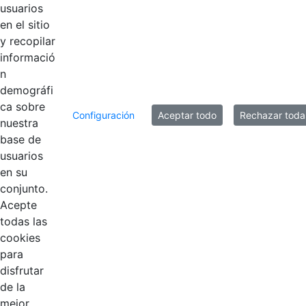
usuarios
en el sitio
y recopilar
Título
Fecha de modificación
informació
Selección del elemento
n
Documentos
demográfi
ca sobre
Configuración
Aceptar todo
Rechazar toda
_INVITACIÓN
nuestra
CUMPLEAÑOS
Hace 6 años
base de
CGN ok-1.jpg
usuarios
en su
conjunto.
Acepte
todas las
cookies
para
disfrutar
de la
mejor