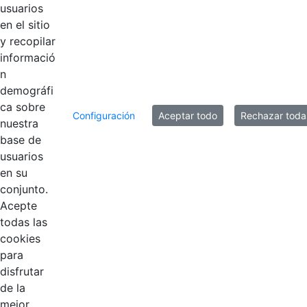
usuarios
en el sitio
y recopilar
Título
Fecha de modificación
informació
Selección del elemento
n
Documentos
demográfi
ca sobre
Configuración
Aceptar todo
Rechazar toda
_INVITACIÓN
nuestra
CUMPLEAÑOS
Hace 6 años
base de
CGN ok-1.jpg
usuarios
en su
conjunto.
Acepte
todas las
cookies
para
disfrutar
de la
mejor