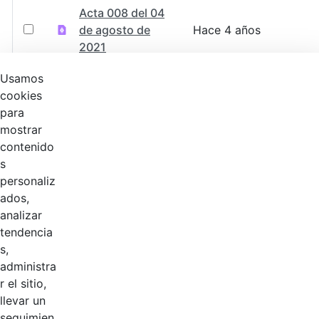
Acta 008 del 04
de agosto de
Hace 4 años
2021
Usamos
Acta 007 del 29
Hace 4 años
cookies
de julio de 2021
para
mostrar
Instructivo
contenido
Votación
Hace 4 años
s
Comisión de
personaliz
personal.pdf
ados,
analizar
LISTA GENERAL
tendencia
DE
Hace 4 años
s,
VOTANTES_2.pdf
administra
r el sitio,
Acta 006 del 16
Hace 4 años
llevar un
de junio de 2021
seguimien