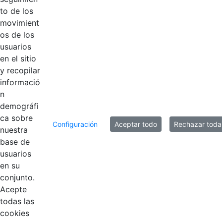
to de los
Acta 005 del 21
Hace 5 años
movimient
de mayo de 2021
os de los
usuarios
Acta 004 del 26
Hace 5 años
en el sitio
de abril de 2021
y recopilar
informació
n
10 entradas
Por página
demográfi
ca sobre
Mostrando el intervalo 1 - 10 de 13 resultados.
Configuración
Aceptar todo
Rechazar toda
nuestra
base de
1
2
usuarios
Página
Página
en su
conjunto.
Acepte
todas las
cookies