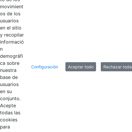
extraordinaria 1
Hace 6 años
movimient
2018_116.pdf
os de los
usuarios
Acta febrero
Hace 6 años
en el sitio
2018.pdf
y recopilar
informació
n
10 entradas
Por página
demográfi
ca sobre
Mostrando el intervalo 1 - 10 de 11 resultados.
Configuración
Aceptar todo
Rechazar toda
nuestra
base de
1
2
usuarios
Página
Página
en su
conjunto.
Acepte
todas las
cookies
para