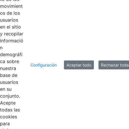
2019.pdf
movimient
os de los
Acta 001 del 17
usuarios
enero de
Hace 6 años
en el sitio
2019.pdf
y recopilar
informació
n
10 entradas
Por página
demográfi
ca sobre
Mostrando el intervalo 1 - 9 de 9 resultados.
Configuración
Aceptar todo
Rechazar toda
nuestra
base de
1
usuarios
Página
en su
conjunto.
Acepte
todas las
cookies
para