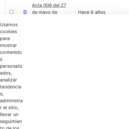
Acta 008 del 27
de mayo de
Hace 6 años
2019.pdf
Usamos
cookies
Acta 007 del 15
para
de mayo de
Hace 6 años
mostrar
2019.pdf
contenido
s
Acta 005 del 20
personaliz
de marzo de
Hace 6 años
ados,
2019.pdf
analizar
tendencia
Acta 004 del 20
s,
de marzo de
Hace 6 años
administra
2019.pdf
r el sitio,
llevar un
Acta 003 del 20
seguimien
febrero de
Hace 6 años
to de los