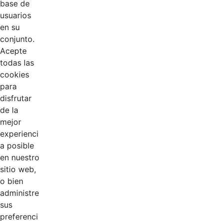
Hace 3 años
base de
transparente
usuarios
en su
conjunto.
Acepte
todas las
cookies
para
disfrutar
de la
EDL
mejor
experienci
Compensar
a posible
en nuestro
Cootradian
sitio web,
o bien
Fempha
administre
sus
FNA
preferenci