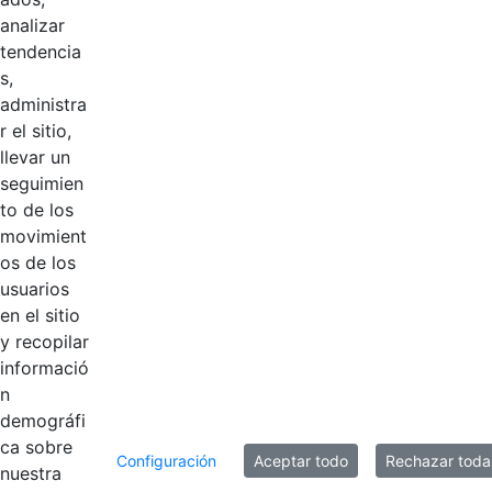
Manual de imagen e identidad Corporativa
analizar
Geo portales
tendencia
s,
administra
r el sitio,
Título
Fecha de modificación
llevar un
Selección del elemento
seguimien
Documentos
to de los
movimient
GEO BDME
Hace 3 años
os de los
VECTOR.svg
usuarios
en el sitio
GEO BDME fondo
Hace 3 años
y recopilar
transparente
informació
n
SIGCGN
Hace 3 años
demográfi
VECTOR.svg
ca sobre
Configuración
Aceptar todo
Rechazar toda
nuestra
SIGCGN fondo