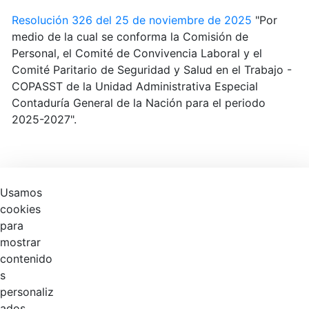
Resolución 326 del 25 de noviembre de 2025
"Por
medio de la cual se conforma la Comisión de
Personal, el Comité de Convivencia Laboral y el
Comité Paritario de Seguridad y Salud en el Trabajo -
COPASST de la Unidad Administrativa Especial
Contaduría General de la Nación para el periodo
2025-2027".
Productos
Usamos
cookies
0 de 4 Artículos seleccionados/as
para
mostrar
contenido
s
personaliz
Inicio
En Casa
ados,