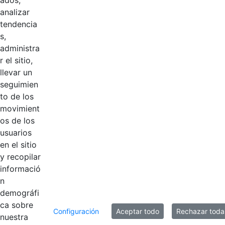
ados,
analizar
Plan Nacional de
tendencia
Capacitación
s,
Institucional CGN
Hace 3 años
administra
blanco
r el sitio,
horizontalRecurs
llevar un
o 1@2x.png
seguimien
to de los
Plan Nacional de
movimient
Capacitación
os de los
Institucional CGN
Hace 3 años
usuarios
blanco
en el sitio
horizontal.svg
y recopilar
informació
n
20 entradas
Por página
demográfi
ca sobre
Mostrando el intervalo 1 - 6 de 6 resultados.
Configuración
Aceptar todo
Rechazar toda
nuestra