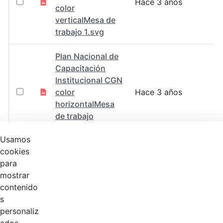
Hace 3 años
color
verticalMesa de
trabajo 1.svg
Plan Nacional de
Capacitación
Institucional CGN
color
Hace 3 años
horizontalMesa
de trabajo
1@2x.png
Usamos
cookies
Plan Nacional de
para
Capacitación
mostrar
Institucional CGN
Hace 3 años
contenido
color
s
horizontalMesa
personaliz
de trabajo 1.svg