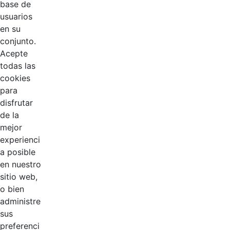
base de
1
Página
usuarios
en su
conjunto.
Acepte
todas las
cookies
para
disfrutar
EDL
de la
mejor
Compensar
experienci
a posible
Cootradian
en nuestro
sitio web,
Fempha
o bien
administre
FNA
sus
preferenci