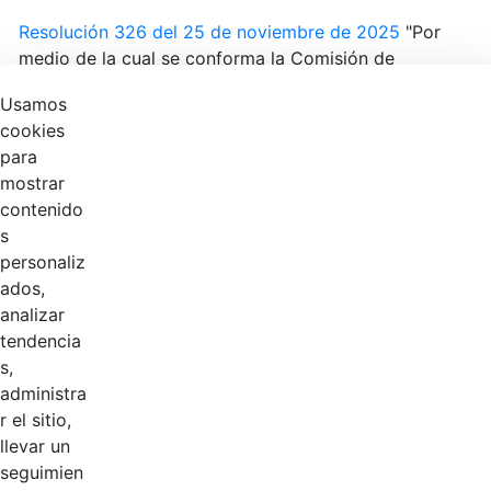
Resolución 326 del 25 de noviembre de 2025
"Por
medio de la cual se conforma la Comisión de
Personal, el Comité de Convivencia Laboral y el
Usamos
Comité Paritario de Seguridad y Salud en el Trabajo -
cookies
COPASST de la Unidad Administrativa Especial
para
Contaduría General de la Nación para el periodo
mostrar
2025-2027".
contenido
s
personaliz
Productos
ados,
analizar
0 de 2 Artículos seleccionados/as
tendencia
s,
administra
r el sitio,
llevar un
seguimien
Inicio
En Casa