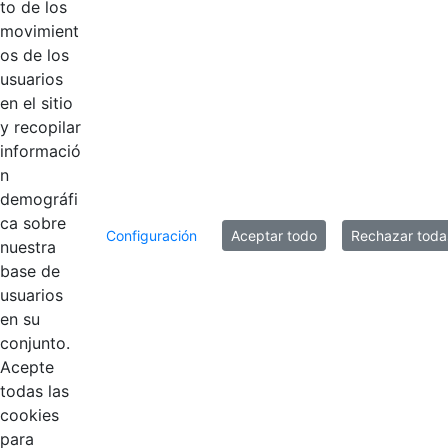
to de los
Manual de imagen e identidad Corporativa
movimient
Logo VUSON
os de los
usuarios
en el sitio
Título
Fecha de modificación
y recopilar
Selección del elemento
informació
Documentos
n
demográfi
ca sobre
Vuson.svg
Hace 3 años
Configuración
Aceptar todo
Rechazar toda
nuestra
base de
Vuson.png
Hace 3 años
usuarios
en su
conjunto.
Acepte
todas las
cookies
para