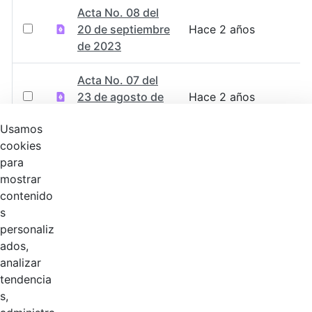
Acta No. 08 del
20 de septiembre
Hace 2 años
de 2023
Acta No. 07 del
23 de agosto de
Hace 2 años
2023
Usamos
cookies
Acta No. 06 del
para
21 de julio de
Hace 2 años
mostrar
2023
contenido
s
Acta No. 05 del
personaliz
22 de junio de
Hace 2 años
ados,
2023.pdf
analizar
tendencia
Acta No. 04 del
s,
30 de mayo de
Hace 2 años