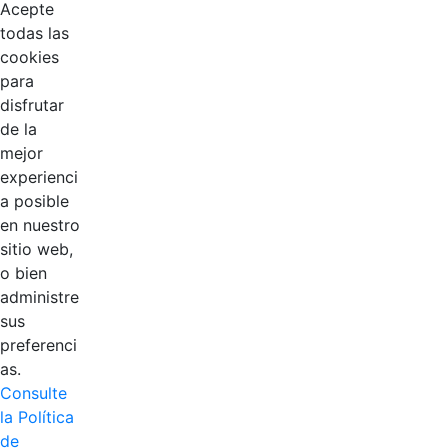
Acepte
todas las
cookies
para
disfrutar
EDL
de la
mejor
Compensar
experienci
a posible
Cootradian
en nuestro
sitio web,
Fempha
o bien
administre
FNA
sus
preferenci
Positiva
as.
Consulte
la Política
de