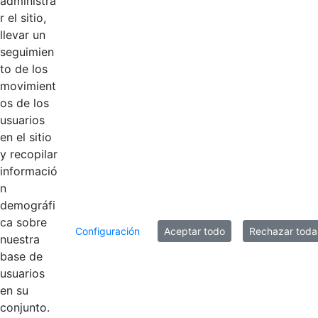
administra
2023.pdf
r el sitio,
llevar un
Acta No. 03 del
seguimien
14 de abril de
Hace 2 años
to de los
2023.pdf
movimient
os de los
Acta No. 02 del
usuarios
15 de marzo de
Hace 2 años
en el sitio
2023.pdf
y recopilar
informació
n
10 entradas
Por página
demográfi
ca sobre
Mostrando el intervalo 1 - 10 de 11 resultados.
Configuración
Aceptar todo
Rechazar toda
nuestra
base de
1
2
Página
Página
usuarios
en su
conjunto.