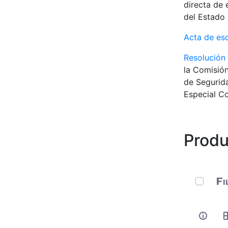
directa de 
del Estado 
Acta de es
Resolución
la Comisión
de Segurida
Especial Co
Produ
0 de 11 
Fi