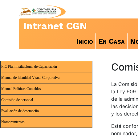
Intranet CGN
Inicio
En Casa
No
Comis
PIC Plan Institucional de Capacitación
Manual de Identidad Visual Corporativa
La Comisió
Manual Políticas Contables
la Ley 909 
de la admin
Comisión de personal
las decisio
Evaluación de desempeño
y los derec
Nombramientos
Está confor
nominador, 