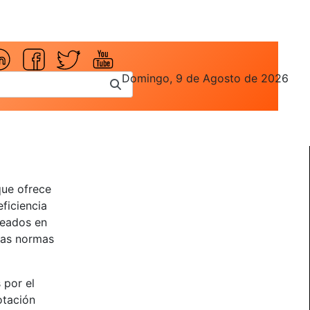
Domingo, 9 de Agosto de 2026
que ofrece
eficiencia
leados en
 las normas
 por el
otación