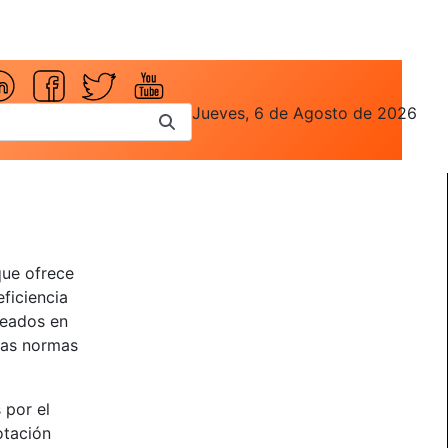
Jueves, 6 de Agosto de 2026
que ofrece
eficiencia
leados en
 las normas
 por el
otación