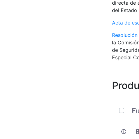
directa de 
del Estado 
Acta de es
Resolución
la Comisión
de Segurida
Especial Co
Produ
0 de 127
Fi