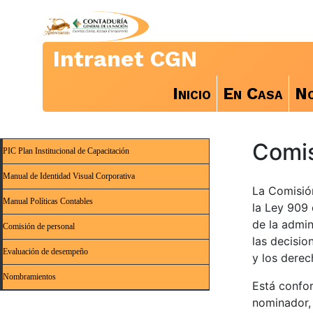
Intranet CGN
Inicio
En Casa
No
Comis
PIC Plan Institucional de Capacitación
Manual de Identidad Visual Corporativa
La Comisió
Manual Políticas Contables
la Ley 909 
de la admin
Comisión de personal
las decisio
Evaluación de desempeño
y los derec
Nombramientos
Está confor
nominador, 