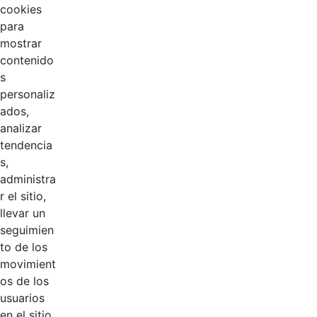
cookies
para
mostrar
contenido
s
personaliz
ados,
analizar
tendencia
Página 1 / 3
s,
administra
r el sitio,
Productos
llevar un
AÑADIR COMENTARIOS
seguimien
to de los
Introduzca su comentario aquí.
movimient
os de los
usuarios
en el sitio