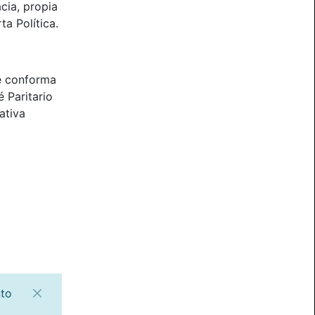
cia, propia
ta Política.
e conforma
 Paritario
ativa
nto