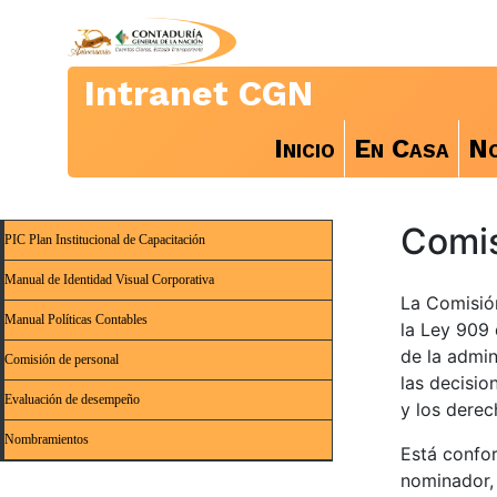
Intranet CGN
Inicio
En Casa
No
Comis
PIC Plan Institucional de Capacitación
Manual de Identidad Visual Corporativa
La Comisió
Manual Políticas Contables
la Ley 909 
de la admin
Comisión de personal
las decisio
Evaluación de desempeño
y los derec
Nombramientos
Está confor
nominador, 