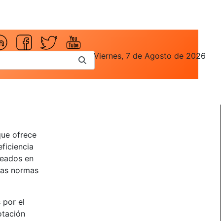
Viernes, 7 de Agosto de 2026
que ofrece
eficiencia
leados en
 las normas
 por el
otación