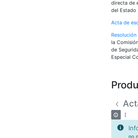
directa de 
del Estado 
Acta de es
Resolución
la Comisión
de Segurida
Especial Co
Produ
Act
Inf
no m