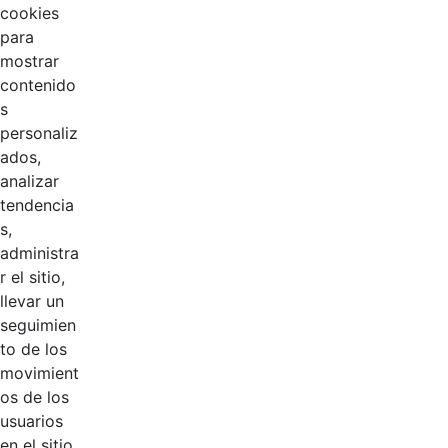
cookies
para
mostrar
contenido
s
personaliz
ados,
analizar
tendencia
Página 1 / 3
s,
administra
r el sitio,
Productos
llevar un
AÑADIR COMENTARIOS
seguimien
to de los
Introduzca su comentario aquí.
movimient
os de los
usuarios
en el sitio