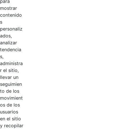
para
mostrar
contenido
s
personaliz
ados,
analizar
tendencia
Página 1 / 3
s,
administra
r el sitio,
llevar un
Productos
AÑADIR COMENTARIOS
seguimien
to de los
Introduzca su comentario aquí.
movimient
os de los
usuarios
en el sitio
y recopilar