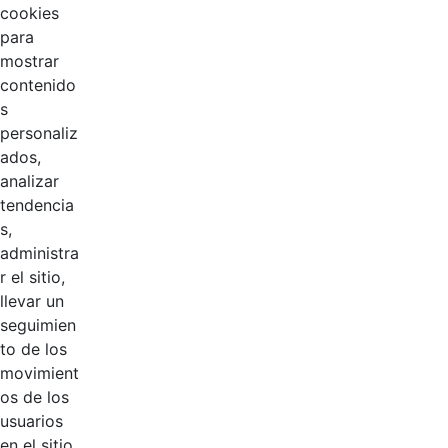
cookies
para
mostrar
contenido
s
personaliz
ados,
analizar
tendencia
Página 1 / 3
s,
administra
r el sitio,
Productos
llevar un
AÑADIR COMENTARIOS
seguimien
to de los
Introduzca su comentario aquí.
movimient
os de los
usuarios
en el sitio