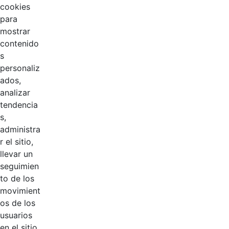
cookies
para
mostrar
contenido
s
personaliz
ados,
analizar
tendencia
Página 1 / 3
s,
administra
r el sitio,
Productos
llevar un
AÑADIR COMENTARIOS
seguimien
to de los
Introduzca su comentario aquí.
movimient
os de los
usuarios
en el sitio