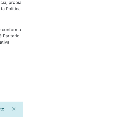
cia, propia
ta Política.
e conforma
 Paritario
ativa
nto