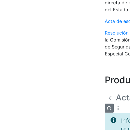
directa de 
del Estado 
Acta de es
Resolución
la Comisión
de Segurida
Especial Co
Produ
Act
Inf
no m