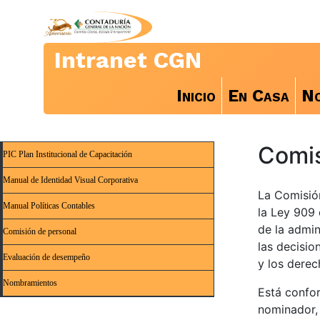
Intranet CGN
Inicio
En Casa
No
Comis
PIC Plan Institucional de Capacitación
Manual de Identidad Visual Corporativa
La Comisió
Manual Políticas Contables
la Ley 909 
de la admin
Comisión de personal
las decisio
Evaluación de desempeño
y los derec
Nombramientos
Está confor
nominador, 