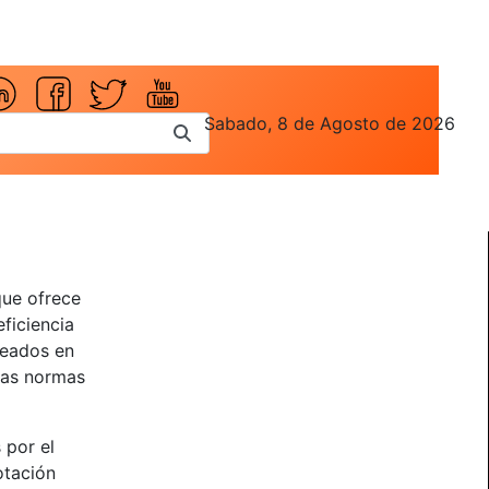
Sabado, 8 de Agosto de 2026
que ofrece
eficiencia
leados en
 las normas
 por el
otación