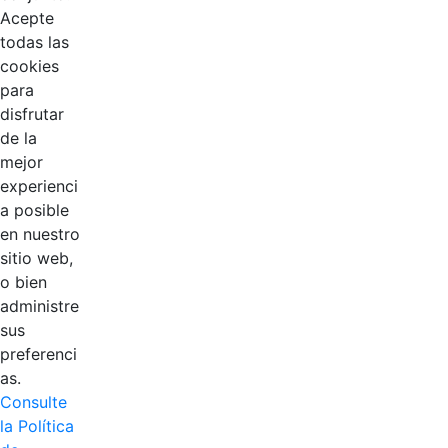
Acepte
todas las
cookies
para
disfrutar
de la
EDL
mejor
experienci
Compensar
a posible
en nuestro
Cootradian
sitio web,
o bien
Fempha
administre
sus
FNA
preferenci
as.
Positiva
Consulte
la Política