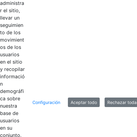
administra
r el sitio,
llevar un
Productos
seguimien
AÑADIR COMENTARIOS
to de los
movimient
Introduzca su comentario aquí.
os de los
usuarios
en el sitio
y recopilar
informació
n
demográfi
ca sobre
Configuración
Aceptar todo
Rechazar toda
nuestra
base de
usuarios
en su
Contestar como...
conjunto.