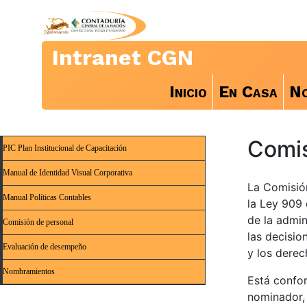
Intranet CGN
Inicio
En Casa
No
Comis
PIC Plan Institucional de Capacitación
Manual de Identidad Visual Corporativa
La Comisió
Manual Políticas Contables
la Ley 909 
de la admin
Comisión de personal
las decisio
Evaluación de desempeño
y los derec
Nombramientos
Está confor
nominador, 