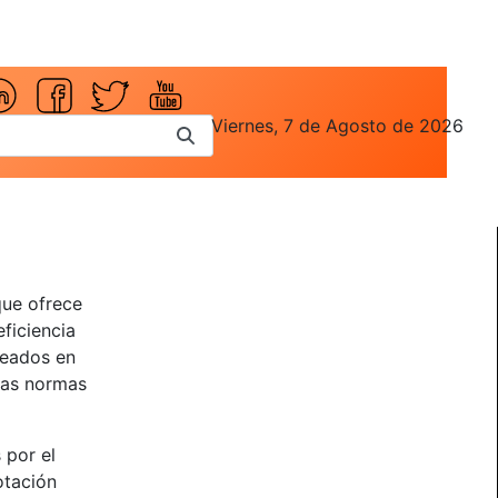
Viernes, 7 de Agosto de 2026
que ofrece
eficiencia
leados en
 las normas
 por el
otación