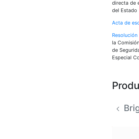
directa de 
del Estado 
Acta de es
Resolución
la Comisión
de Segurida
Especial Co
Produ
Bri