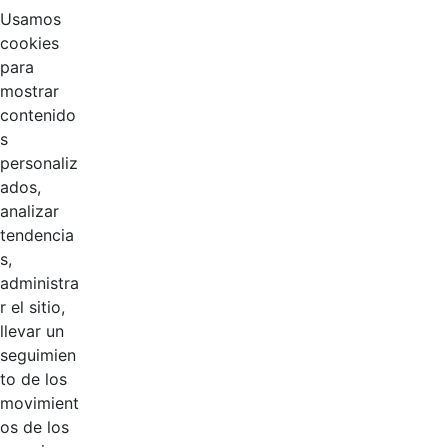
Usamos
cookies
para
mostrar
contenido
s
personaliz
ados,
analizar
tendencia
68
%
s,
administra
r el sitio,
Productos
llevar un
AÑADIR COMENTARIOS
seguimien
to de los
Introduzca su comentario aquí.
movimient
os de los