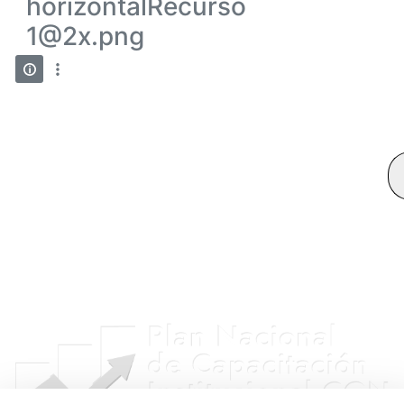
horizontalRecurso
1@2x.png