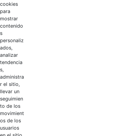
cookies
para
mostrar
contenido
s
personaliz
ados,
analizar
tendencia
Página 1 / 3
s,
administra
r el sitio,
Productos
llevar un
AÑADIR COMENTARIOS
seguimien
to de los
Introduzca su comentario aquí.
movimient
os de los
usuarios
en el sitio