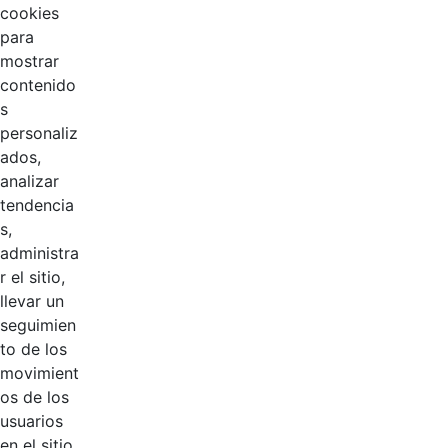
cookies
para
mostrar
contenido
s
personaliz
ados,
analizar
tendencia
Página 1 / 2
s,
administra
r el sitio,
Productos
llevar un
AÑADIR COMENTARIOS
seguimien
to de los
Introduzca su comentario aquí.
movimient
os de los
usuarios
en el sitio