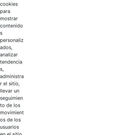
cookies
para
mostrar
contenido
s
personaliz
ados,
analizar
tendencia
Página 1 / 2
s,
administra
r el sitio,
Productos
llevar un
AÑADIR COMENTARIOS
seguimien
to de los
Introduzca su comentario aquí.
movimient
os de los
usuarios
en el sitio