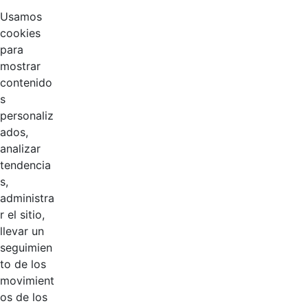
Usamos
cookies
para
mostrar
contenido
s
personaliz
ados,
analizar
tendencia
Página 1 / 3
s,
administra
r el sitio,
Productos
llevar un
AÑADIR COMENTARIOS
seguimien
to de los
Introduzca su comentario aquí.
movimient
os de los