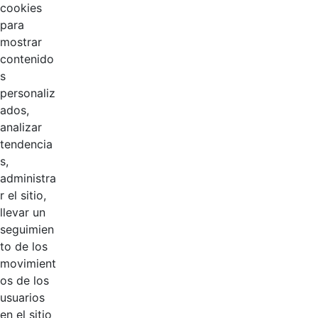
cookies
para
mostrar
contenido
s
personaliz
ados,
analizar
tendencia
Página 1 / 2
s,
administra
r el sitio,
llevar un
Productos
AÑADIR COMENTARIOS
seguimien
to de los
Introduzca su comentario aquí.
movimient
os de los
usuarios
en el sitio