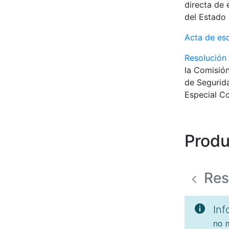
directa de 
del Estado 
Acta de es
Resolución
la Comisión
de Segurida
Especial Co
Produ
Res
Inf
no m