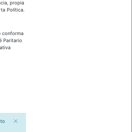
cia, propia
ta Política.
e conforma
 Paritario
ativa
nto