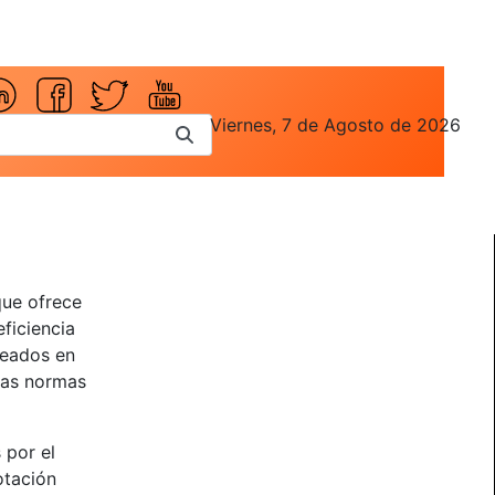
Viernes, 7 de Agosto de 2026
que ofrece
eficiencia
leados en
 las normas
 por el
otación