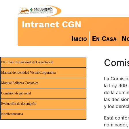
Intranet CGN
Inicio
En Casa
No
Comis
PIC Plan Institucional de Capacitación
Manual de Identidad Visual Corporativa
La Comisió
Manual Políticas Contables
la Ley 909 
de la admin
Comisión de personal
las decisio
Evaluación de desempeño
y los derec
Nombramientos
Está confor
nominador, 