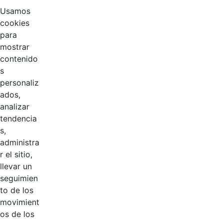
Usamos
cookies
para
mostrar
contenido
s
personaliz
ados,
analizar
tendencia
Página 1 / 3
s,
administra
r el sitio,
Productos
llevar un
AÑADIR COMENTARIOS
seguimien
to de los
Introduzca su comentario aquí.
movimient
os de los