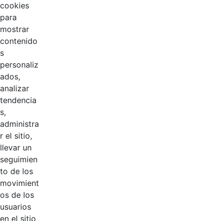
cookies
para
mostrar
contenido
s
personaliz
ados,
analizar
tendencia
Página 1 / 2
s,
administra
r el sitio,
llevar un
Productos
AÑADIR COMENTARIOS
seguimien
to de los
Introduzca su comentario aquí.
movimient
os de los
usuarios
en el sitio