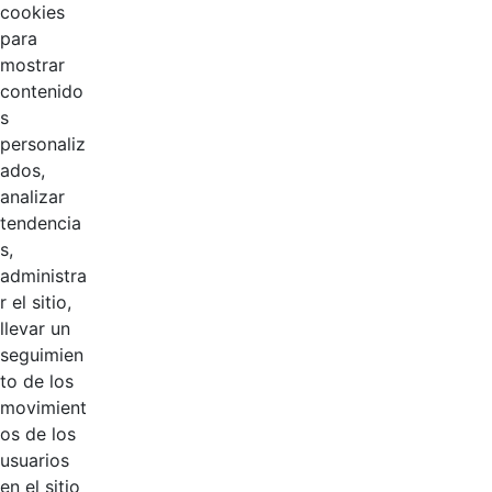
cookies
para
mostrar
contenido
s
personaliz
ados,
analizar
tendencia
Página 1 / 3
s,
administra
r el sitio,
llevar un
Productos
AÑADIR COMENTARIOS
seguimien
to de los
Introduzca su comentario aquí.
movimient
os de los
usuarios
en el sitio