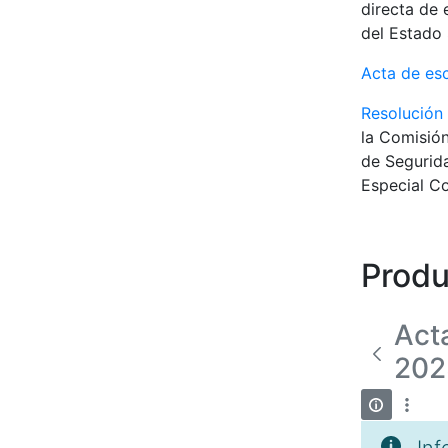
directa de 
del Estado 
Acta de es
Resolución
la Comisión
de Segurida
Especial Co
Produ
Act
202