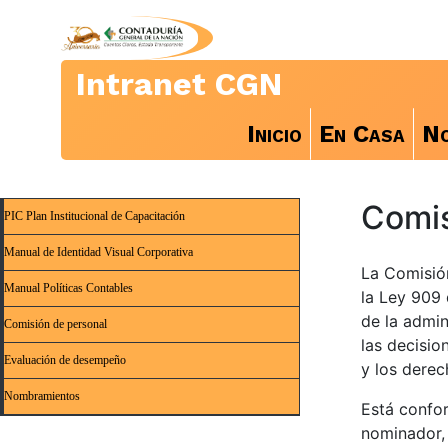
Intranet CGN
Inicio
En Casa
No
Comis
PIC Plan Institucional de Capacitación
Manual de Identidad Visual Corporativa
La Comisió
Manual Políticas Contables
la Ley 909 
de la admin
Comisión de personal
las decisio
Evaluación de desempeño
y los derec
Nombramientos
Está confor
nominador, 