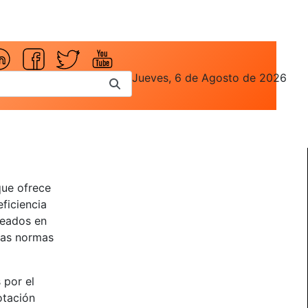
Jueves, 6 de Agosto de 2026
que ofrece
eficiencia
leados en
 las normas
 por el
otación