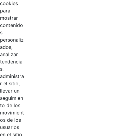
cookies
para
mostrar
contenido
s
personaliz
ados,
analizar
tendencia
Página 1 / 2
s,
administra
r el sitio,
llevar un
Productos
AÑADIR COMENTARIOS
seguimien
to de los
Introduzca su comentario aquí.
movimient
os de los
usuarios
en el sitio