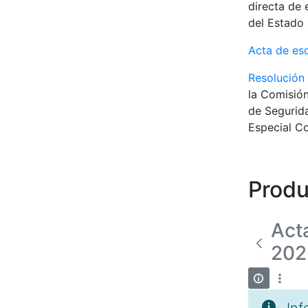
directa de 
del Estado 
Acta de es
Resolución
la Comisión
de Segurida
Especial Co
Produ
Act
202