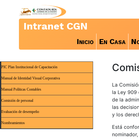
Intranet CGN
Inicio
En Casa
No
Comis
PIC Plan Institucional de Capacitación
Manual de Identidad Visual Corporativa
La Comisió
Manual Políticas Contables
la Ley 909 
de la admin
Comisión de personal
las decisio
Evaluación de desempeño
y los derec
Nombramientos
Está confor
nominador, 