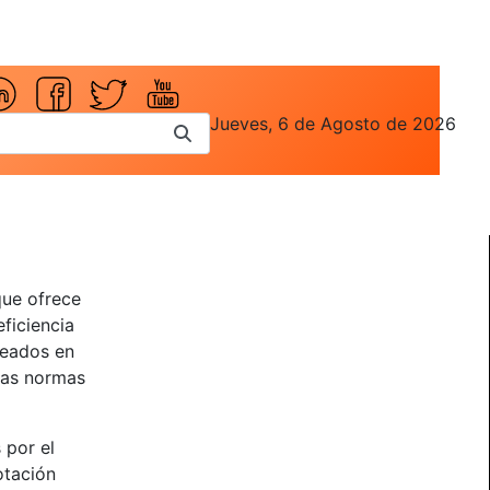
Jueves, 6 de Agosto de 2026
que ofrece
eficiencia
leados en
 las normas
 por el
otación