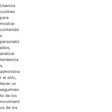
Usamos
cookies
para
mostrar
contenido
s
personaliz
ados,
analizar
tendencia
Página 1 / 2
s,
administra
r el sitio,
Productos
llevar un
AÑADIR COMENTARIOS
seguimien
to de los
Introduzca su comentario aquí.
movimient
os de los