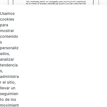
Usamos
cookies
para
mostrar
contenido
s
personaliz
ados,
analizar
tendencia
Página 1 / 2
s,
administra
r el sitio,
Productos
llevar un
AÑADIR COMENTARIOS
seguimien
to de los
Introduzca su comentario aquí.
movimient