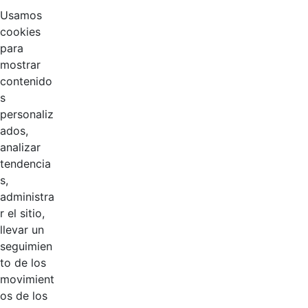
Usamos
cookies
para
mostrar
contenido
s
personaliz
ados,
analizar
tendencia
Página 1 / 2
s,
administra
r el sitio,
Productos
llevar un
AÑADIR COMENTARIOS
seguimien
to de los
Introduzca su comentario aquí.
movimient
os de los