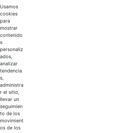
Usamos
cookies
para
mostrar
contenido
s
personaliz
ados,
analizar
tendencia
Página 1 / 2
s,
administra
r el sitio,
Productos
llevar un
AÑADIR COMENTARIOS
seguimien
to de los
Introduzca su comentario aquí.
movimient
os de los