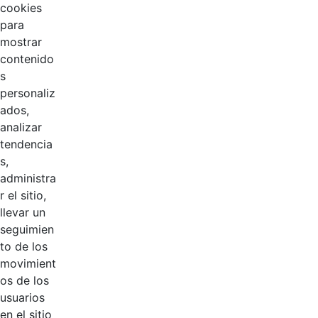
cookies
para
mostrar
contenido
s
personaliz
ados,
analizar
tendencia
Página 1 / 2
s,
administra
r el sitio,
llevar un
Productos
AÑADIR COMENTARIOS
seguimien
to de los
Introduzca su comentario aquí.
movimient
os de los
usuarios
en el sitio