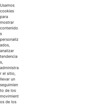
Usamos
cookies
para
mostrar
contenido
s
personaliz
ados,
analizar
tendencia
Página 1 / 2
s,
administra
r el sitio,
Productos
llevar un
AÑADIR COMENTARIOS
seguimien
to de los
Introduzca su comentario aquí.
movimient
os de los