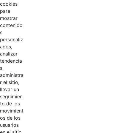
cookies
para
mostrar
contenido
s
personaliz
ados,
analizar
tendencia
Página 1 / 2
s,
administra
r el sitio,
Productos
llevar un
AÑADIR COMENTARIOS
seguimien
to de los
Introduzca su comentario aquí.
movimient
os de los
usuarios
en el sitio