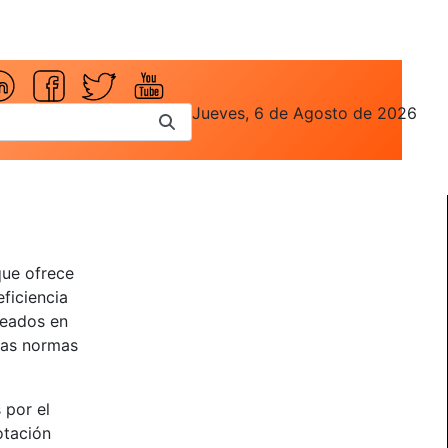
Jueves, 6 de Agosto de 2026
que ofrece
eficiencia
leados en
 las normas
 por el
otación