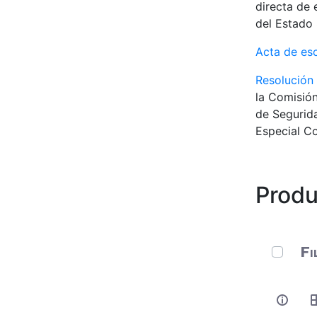
directa de 
del Estado 
Acta de es
Resolución
la Comisión
de Segurida
Especial Co
Produ
0 de 11 
Fi