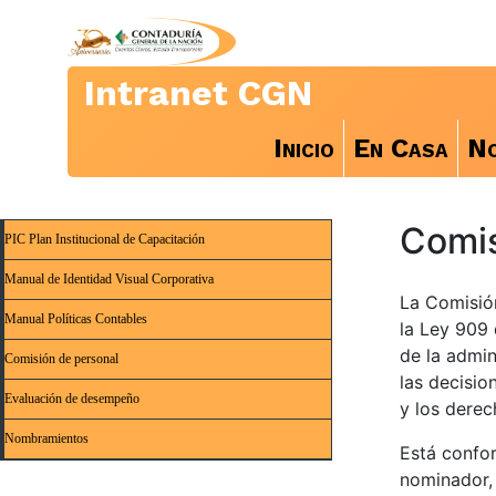
Intranet CGN
Inicio
En Casa
No
Comis
PIC Plan Institucional de Capacitación
Manual de Identidad Visual Corporativa
La Comisió
Manual Políticas Contables
la Ley 909 
de la admin
Comisión de personal
las decisio
Evaluación de desempeño
y los derec
Nombramientos
Está confor
nominador, 