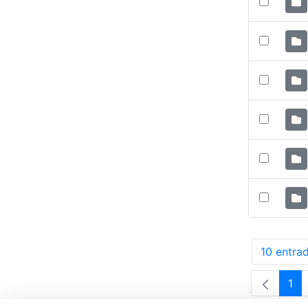
10 entra
Po
1
Pá