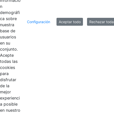
informació
Corporativa
n
demográfi
ca sobre
8 entradas
Configuración
Aceptar todo
Rechazar toda
Por página
nuestra
base de
Mostrando el intervalo 1 - 8 de 10 resultados.
usuarios
en su
1
2
Página
Página
conjunto.
Acepte
todas las
cookies
para
disfrutar
de la
EDL
mejor
experienci
Compensar
a posible
en nuestro
Cootradian