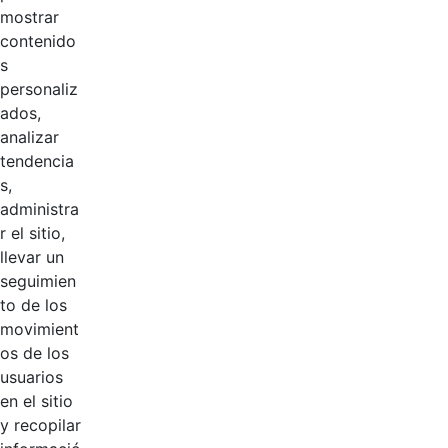
Manual de
mostrar
Políticas
Hace 3 años
contenido
Contables
s
personaliz
Organigrama
ados,
Hace 6 años
CGN
analizar
tendencia
Evaluación de
s,
Hace 6 años
desempeño
administra
r el sitio,
llevar un
Calendario
Hace 6 años
seguimien
to de los
Comisión de
Hace 6 años
movimient
Personal
os de los
usuarios
Manual de
en el sitio
imagen e
Hace 6 años
y recopilar
identidad