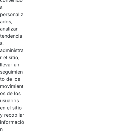
contenido
Colombia
s
personaliz
Logo de
Hace 3 años
ados,
Hacienda
analizar
tendencia
Logosímbolo
Hace 3 años
s,
CGN
administra
r el sitio,
Podcast CGN
Hace 3 años
llevar un
seguimien
Logo VUSON
Hace 3 años
to de los
movimient
os de los
Logo SEI
Hace 3 años
usuarios
en el sitio
Logo revista
y recopilar
digital Le cuento
Hace 3 años
informació
que
n