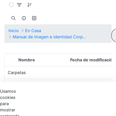
Inicio
En Casa
Manual de imagen e identidad Corporativa
Nombre
Fecha de modificación
Selección del elemento
Carpetas
Logo Coworking
Hace 2 años
Usamos
Contable
cookies
para
Logo del
mostrar
Gobierno de
Hace 3 años