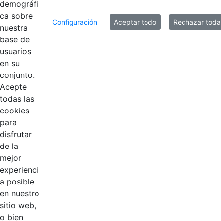
demográfi
ca sobre
8 entradas
Configuración
Aceptar todo
Rechazar toda
Por página
nuestra
base de
Mostrando el intervalo 1 - 8 de 17 resultados.
usuarios
en su
1
2
3
Página
Página
Página
conjunto.
Acepte
todas las
cookies
para
disfrutar
de la
EDL
mejor
experienci
Compensar
a posible
en nuestro
Cootradian
sitio web,
o bien