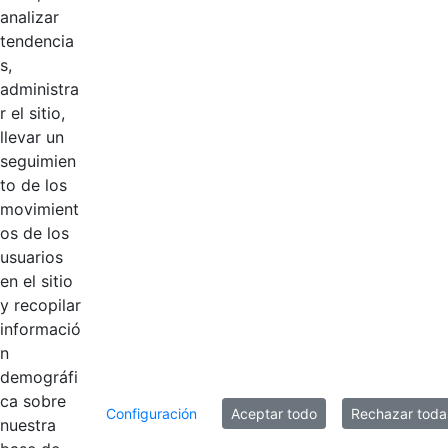
Res 058 de
analizar
febrero de 2026
tendencia
Nombramiento
Hace 1 mes
s,
provisional Oralia
administra
Franco.pdf
r el sitio,
llevar un
Res 122 de mayo
seguimien
de 2026 -
Hace 1 mes
to de los
Encargo Jackson
movimient
Ackine (1).pdf
os de los
usuarios
Res 111 de abril
en el sitio
de 2026-
Hace 1 mes
y recopilar
Encargo de Ruth
informació
Niño
n
demográfi
ca sobre
4 entradas
Configuración
Aceptar todo
Rechazar toda
Por página
nuestra