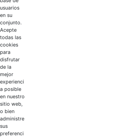
base de
Mostrando el intervalo 1 - 4 de 127 resultados.
usuarios
en su
1
2
3
...
32
conjunto.
Página
Página
Página
Páginas intermedias Use 
Página
Acepte
todas las
cookies
para
disfrutar
de la
EDL
mejor
experienci
Compensar
a posible
en nuestro
Cootradian
sitio web,
o bien
Fempha
administre
sus
FNA
preferenci