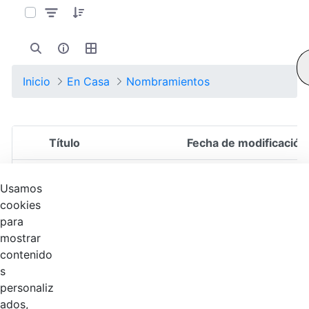
Inicio
En Casa
Nombramientos
Título
Fecha de modificación
Selección del elemento
Documentos
Usamos
cookies
Res 146 del 26 de
para
mayo 2026
mostrar
Encargo Asesor
Hace 1 mes
contenido
1020-10 Gonzalo
s
Ducuara.pdf
personaliz
ados,