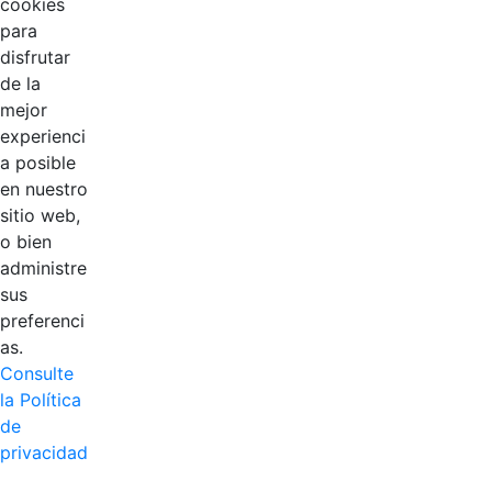
cookies
para
EDL
disfrutar
de la
Compensar
mejor
experienci
Cootradian
a posible
en nuestro
Fempha
sitio web,
o bien
FNA
administre
sus
Positiva
preferenci
as.
Consulte
la Política
de
privacidad