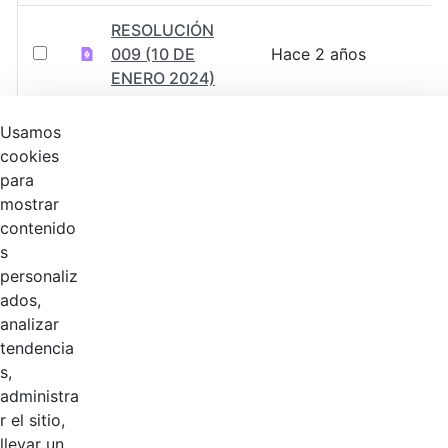
RESOLUCIÓN
009 (10 DE
Hace 2 años
ENERO 2024)
RESOLUCIÓN
Usamos
008 (10 DE
Hace 2 años
cookies
ENERO 2024)
para
mostrar
RESOLUCIÓN 007
contenido
(10 DE ENERO
Hace 2 años
s
2024)
personaliz
ados,
RESOLUCIÓN
analizar
006 (10 DE
Hace 2 años
tendencia
ENERO 2024)
s,
administra
RESOLUCIÓN NO.
r el sitio,
Hace 2 años
428
llevar un