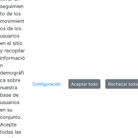
seguimien
RESOLUCIÓN No.
to de los
Hace 2 años
405
movimient
os de los
usuarios
RESOLUCIÓN No.
Hace 2 años
en el sitio
399
y recopilar
informació
n
20 entradas
Por página
demográfi
ca sobre
Mostrando el intervalo 101 - 120 de 127
Configuración
Aceptar todo
Rechazar toda
resultados.
nuestra
base de
usuarios
1
...
5
6
7
Página
Páginas intermedias Use TAB para
Página
Página
Página
en su
conjunto.
Acepte
todas las