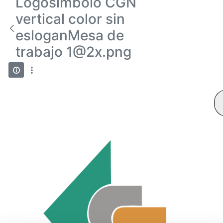
Logosímbolo CGN
vertical color sin
esloganMesa de
trabajo 1@2x.png