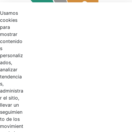
Usamos
cookies
para
mostrar
contenido
s
personaliz
ados,
analizar
tendencia
s,
administra
41
%
r el sitio,
llevar un
seguimien
Productos
to de los
AÑADIR COMENTARIOS
movimient