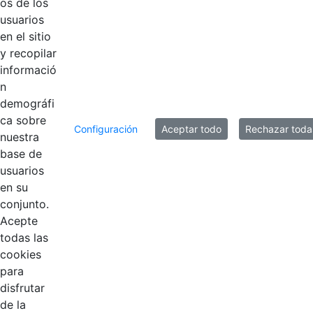
Introduzca su comentario aquí.
os de los
usuarios
en el sitio
y recopilar
informació
n
demográfi
ca sobre
Configuración
Aceptar todo
Rechazar toda
nuestra
base de
usuarios
en su
conjunto.
Contestar como...
Acepte
todas las
cookies
para
disfrutar
EDL
de la