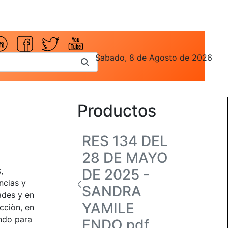
Sabado, 8 de Agosto de 2026
-
Productos
RES 134 DEL
28 DE MAYO
,
DE 2025 -
ncias y
SANDRA
ades y en
YAMILE
cciòn, en
ando para
ENDO.pdf