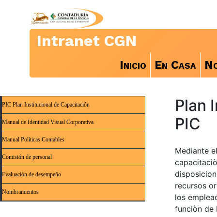
Intranet CGN
Inicio
En Casa
No
Plan 
PIC Plan Institucional de Capacitación
PIC
Manual de Identidad Visual Corporativa
Manual Políticas Contables
Mediante el
Comisión de personal
capacitaciò
disposicion
Evaluación de desempeño
recursos or
Nombramientos
los emplea
funciòn de 