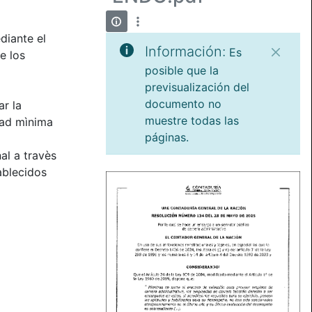
diante el
Información:
Es
e los
posible que la
previsualización del
documento no
r la
muestre todas las
dad mìnima
páginas.
al a travès
ablecidos